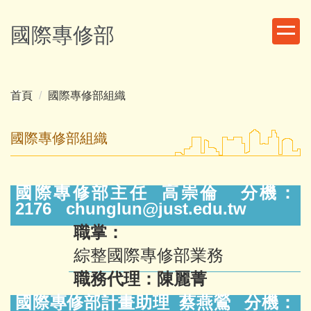
跳
到
國際專修部
主
要
內
容
首頁
國際專修部組織
區
國際專修部組織
國際專修部主任 高崇倫
分機：
2176
chunglun@just.edu.tw
職掌：
綜整國際專修部業務
職務代理：
陳麗菁
國際專修部計畫助理 蔡燕鶯 分機：