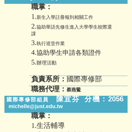
職掌：
1.
新生入學註冊報到相關工作
2.
協助華語先修生進入大學學生校際選
課
3.
執行巡堂作業
4.
協助學生申請各類證件
5.
辦理活動
負責系所：
國際專修部
職務代理：
蔡燕鶯
2
056
陳宜芬 分機：
國際專修部組員
michelle@just.edu.tw
職掌：
1.生活輔導