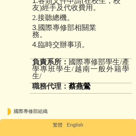
1
.
各類文件申請(在校生，校
友
)經手及代收費用。
2.接聽總機。
3
.
國際專修部相關業
務。
4
.
臨時交辦事項。
負責系所：
國際專修部學生
/
產
學專班學生/
越南一般外籍學
生/
職務代理：
蔡燕鶯
國際專修部組織
繁體
English